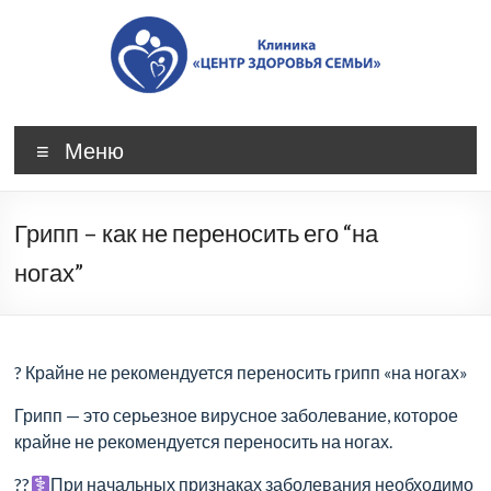
Skip
to
content
Клиника
Меню
«Центр
Здоровья
Грипп – как не переносить его “на
Семьи»,
ногах”
Новочеркасск
|
Качественная
? Крайне не рекомендуется переносить грипп «на ногах»
диагностика
Грипп — это серьезное вирусное заболевание, которое
крайне не рекомендуется переносить на ногах.
и
??‍
При начальных признаках заболевания необходимо