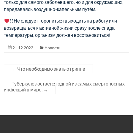
Мы
только для самого заболевшего, но и для окружающих,
объединили
передаваясь воздушно-капельным путём.
усилия
??Не следует торопиться выходить на работу или
лучших
возвращаться к активной жизни сразу после спада
врачей,
температуры, организм должен восстановиться!
чтобы
позаботиться
21.12.2022
Новости
о
вас
и
←
Что необходимо знать о гриппе
ваших
близких.
Туберкулез остается одной из самых смертоносных
инфекций в мире.
→