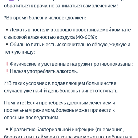
лечение
обратиться к врачу, не заниматься самолечением!
заболеваний,
?Во время болезни человек должен:
профилактика
Лежать в постели в хорошо проветриваемой комнате
нарушений
с высокой влажностью воздуха (40-60%);
Обильно пить и есть исключительно лёгкую, жидкую и
и
тёплую пищу;
забота
Физические и умственные нагрузки противопоказаны;
о
Нельзя употреблять алкоголь.
здоровье
??В таких условиях в подавляющем большинстве
случаев уже на 4-й день болезнь начнет отступать.
каждого
Помните! Если пренебречь должным лечением и
члена
постельным режимом, болезнь может привести к
семьи!
опасным последствиям:
К развитию бактериальной инфекции (пневмония,
Клиника
бронхит, отит, гайморит), когда уже может потребоваться
«Центр