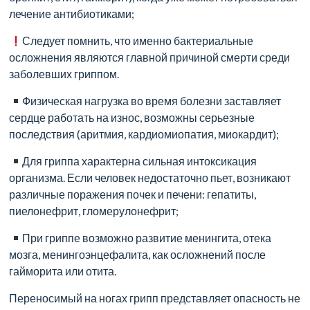
лечение антибиотиками;
Здоровья
Семьи»
Следует помнить, что именно бактериальные
–
осложнения являются главной причиной смерти среди
профессиональная
заболевших гриппом.
медицинская
организация,
Физическая нагрузка во время болезни заставляет
расположенная
сердце работать на износ, возможны серьезные
в
последствия (аритмия, кардиомиопатия, миокардит);
городе
Для гриппа характерна сильная интоксикация
Новочеркасске,
организма. Если человек недостаточно пьет, возникают
миссия
различные поражения почек и печени: гепатиты,
которой
пиелонефрит, гломерулонефрит;
укреплять
и
При гриппе возможно развитие менингита, отека
поддерживать
мозга, менингоэнцефалита, как осложнений после
здоровье
гайморита или отита.
всей
семьи.
Переносимый на ногах грипп представляет опасность не