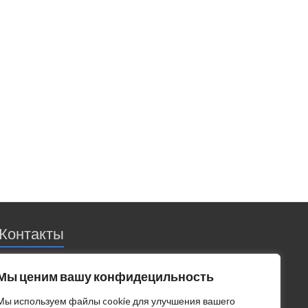
Контакты
Россия | Ростовская обл. | Новочеркасск
Мы ценим вашу конфидецильность
Телефон: 8 (8635) 25-81-82, 8-928-178-25-25
Мы используем файлы cookie для улучшения вашего