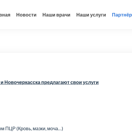
вная
Новости
Наши врачи
Наши услуги
Партнё
и Новочеркасска предлагают свои услуги
м ПЦР (Кровь, мазки, моча…)