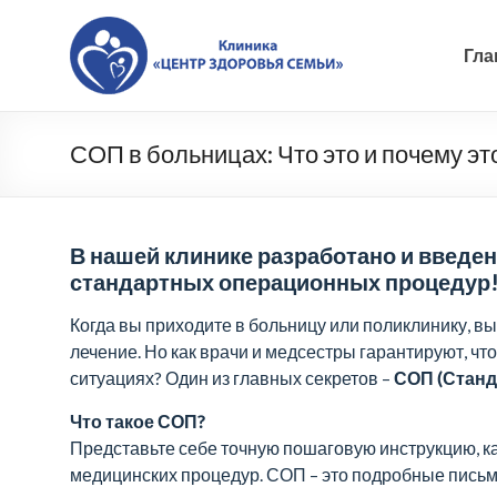
Skip
to
Клиника
content
Гла
«Центр
Здоровья
СОП в больницах: Что это и почему э
Семьи»,
Новочеркасск
|
В нашей клинике разработано и введен
стандартных операционных процедур
Качественная
Когда вы приходите в больницу или поликлинику, в
диагностика
лечение. Но как врачи и медсестры гарантируют, чт
и
ситуациях? Один из главных секретов –
СОП (Стан
лечение
Что такое СОП?
Представьте себе точную пошаговую инструкцию, ка
заболеваний,
медицинских процедур. СОП – это подробные письм