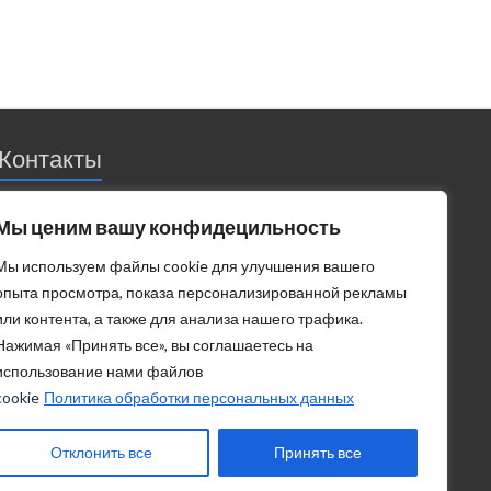
Контакты
Россия | Ростовская обл. | Новочеркасск
Мы ценим вашу конфидецильность
Телефон: 8 (8635) 25-81-82, 8-928-178-25-25
Мы используем файлы cookie для улучшения вашего
Email: medics-nova@yandex.ru
опыта просмотра, показа персонализированной рекламы
или контента, а также для анализа нашего трафика.
Сайт: www.center-zs.ru
Нажимая «Принять все», вы соглашаетесь на
Клиника
«Центр Здоровья Семьи»
использование нами файлов
346400
,
Россия
,
Ростовская область
,
г. Новочеркасск
,
ул.
cookie
Политика обработки персональных данных
Красноармейская 28А
Отклонить все
Принять все