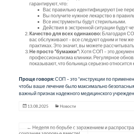
лучших
гарантируют, что:
Вас правильно идентифицируют (не пере
врачей,
Вы получите нужное лекарство в правиль
чтобы
Все инструменты будут стерильными.
позаботиться
Действия в экстренной ситуации будут ч
о
Качество для всех одинаково:
Благодаря СОП
вас
вас обслуживают – все следуют одним и тем ж
практиках. Это значит, вы можете рассчитыват
и
Не просто “бумажки”:
Хотя СОП – это докумен
ваших
профессионализма клиники. Регулярное обнов
близких.
показывают, что больница серьезно относится 
Проще говоря:
СОП – это “инструкции по применен
чтобы ваше лечение было максимально безопасным
важный признак надежного медицинского учрежден
13.08.2025
Новости
←
Неделя по борьбе с заражением и распростра
сохраним здоровье вместе!