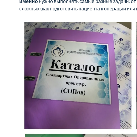
профилактика
именно
нужно выполнять самые разные задачи: от 
сложных (как подготовить пациента к операции или 
нарушений
и
забота
о
здоровье
каждого
члена
семьи!
Клиника
«Центр
Здоровья
Семьи»