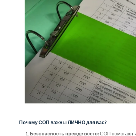
–
профессиональная
медицинская
организация,
расположенная
в
городе
Новочеркасске,
миссия
которой
укреплять
и
поддерживать
здоровье
всей
семьи.
Мы
Почему СОП важны ЛИЧНО для вас?
объединили
усилия
Безопасность прежде всего:
СОП помогают и