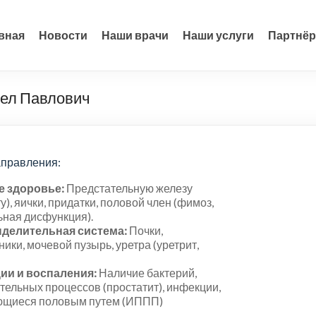
вная
Новости
Наши врачи
Наши услуги
Партнё
вел Павлович
правления:
е здоровье:
Предстательную железу
у), яички, придатки, половой член (фимоз,
ьная дисфункция).
делительная система:
Почки,
ики, мочевой пузырь, уретра (уретрит,
ии и воспаления:
Наличие бактерий,
тельных процессов (простатит), инфекции,
щиеся половым путем (ИППП)