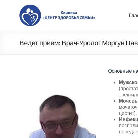
Skip
to
Клиника
content
Гла
«Центр
Здоровья
Ведет прием: Врач-Уролог Моргун Па
Семьи»,
Новочеркасск
|
Основные на
Качественная
Мужско
(простат
диагностика
эректил
Мочевы
и
мочеточн
цистит).
лечение
Инфекц
воспали
заболеваний,
передаю