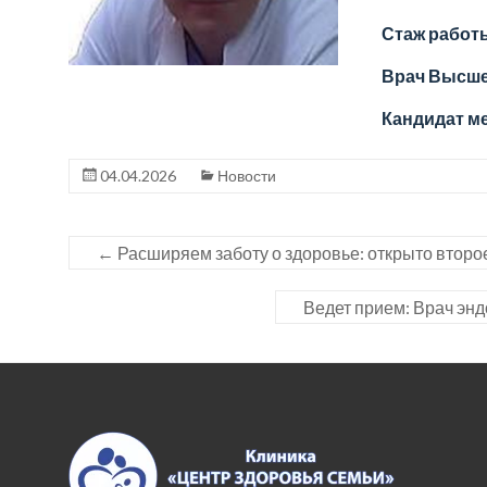
профилактика
Стаж работы
нарушений
Врач Высше
и
Кандидат м
забота
о
04.04.2026
Новости
здоровье
каждого
←
Расширяем заботу о здоровье: открыто второ
члена
Ведет прием: Врач эн
семьи!
Клиника
«Центр
Здоровья
Семьи»